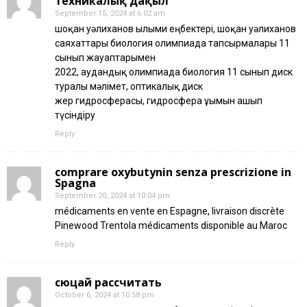
техникалық дақыл
September 15, 2024 at 6:02 am
шоқан уәлиханов ғылыми еңбектері, шоқан уәлиханов
саяхаттары биология олимпиада тапсырмалары 11
сынып жауаптарымен
2022, аудандық олимпиада биология 11 сынып диск
туралы мәлімет, оптикалық диск
жер гидросферасы, гидросфера ұғымын ашып
түсіндіру
Reply
comprare oxybutynin senza prescrizione in
Spagna
September 20, 2024 at 10:04 pm
médicaments en vente en Espagne, livraison discrète
Pinewood Trentola médicaments disponible au Maroc
Reply
сюцай рассчитать
October 6, 2024 at 10:58 pm