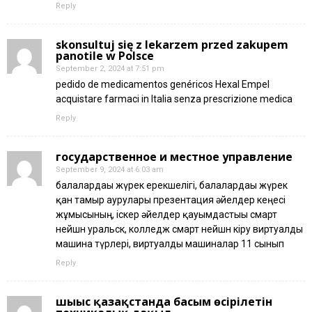
Reply
skonsultuj się z lekarzem przed zakupem
panotile w Polsce
September 2, 2024 at 7:51 pm
pedido de medicamentos genéricos Hexal Empel
acquistare farmaci in Italia senza prescrizione medica
Reply
государственное и местное управление
September 9, 2024 at 6:03 am
балалардағы жүрек ерекшелігі, балалардағы жүрек
қан тамыр аурулары презентация әйелдер кеңесі
жұмысының, іскер әйелдер қауымдастығы смарт
нейшн уральск, колледж смарт нейшн кіру виртуалды
машина түрлері, виртуалды машиналар 11 сынып
Reply
шығыс қазақстанда басым өсірілетін