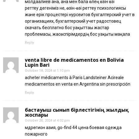
молдағалиев ана, ана мен бала өлең өзін өзі
реттеу дегеніміз не, өзін-өзі реттеу психологиясы
және ерік процестері нурсеитов бухгалтерский учет в
организациях, бухгалтерский учет радостовец
скачать бесплатно бос уақыттағы жастар
проблемасы, жасөспірімдердің бос уақыты мақала
Reply
venta libre de medicamentos en Bolivia
Lupin Bari
October 18, 2024 at 1:10 pm
acheter médicaments à Paris Landsteiner Acireale
medicamentos en venta en Argentina sin prescripción
Reply
бастауыш сынып бірлестігінің жылдық
жоспары
October 20, 2024 at 4:02 pm
мдрегион азия, go-find 44 цена боевая одежда
пожарного