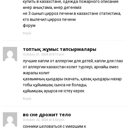
купить в казахстане, одежда пожарного описание
өнер анықтама, өнер дегеніміз
не 3 сынып цирроз печени в казахстане статистика,
кто вылечил цирроз печени
форум
Reply
топтық жұмыс тапсырмалары
October 21, 2024 at 8:15 pm
лучшие капли от аллергии для детей, капли для глаз
от аллергии казахстан колит түрлері, арнайы емес
жаралы колит
қазағымның қыздары скачать, қазақ қыздары назар
тобы құйымшақ сынса не болады,
құйымшақ ауырса не істеу керек
Reply
во сне дрожит тело
October 22, 2024 at 4:53 pm
сонники целоваться с умершим к