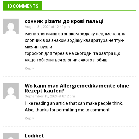
10 COMMENTS
сонник різати до крові пальці
August 31, 2024 at 12:40 pm
імена хлопчиків за знаком зодіаку лев, імена для
хлопчиків за знаком зодіаку квадратура нептун-
місячні вузли
гороскоп для терезів на сьогодні та завтра що
якщо тобі сниться хлопчик якого любиш
Reply
Wo kann man Allergiemedikamente ohne
Rezept kaufen?
September 13, 2024 at 8:12 pm
I like reading an article that can make people think.
Also, thanks for permitting me to comment!
Reply
Lodibet