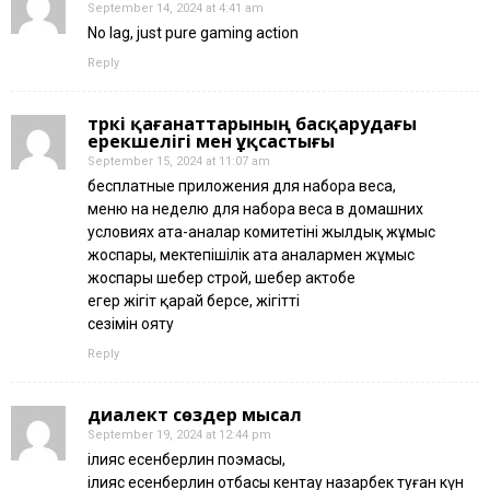
September 14, 2024 at 4:41 am
No lag, just pure gaming action
Reply
түркі қағанаттарының басқарудағы
ерекшелігі мен ұқсастығы
September 15, 2024 at 11:07 am
бесплатные приложения для набора веса,
меню на неделю для набора веса в домашних
условиях ата-аналар комитетінің жылдық жұмыс
жоспары, мектепішілік ата аналармен жұмыс
жоспары шебер строй, шебер актобе
егер жігіт қарай берсе, жігіттің
сезімін ояту
Reply
диалект сөздер мысал
September 19, 2024 at 12:44 pm
ілияс есенберлин поэмасы,
ілияс есенберлин отбасы кентау назарбек туған күн