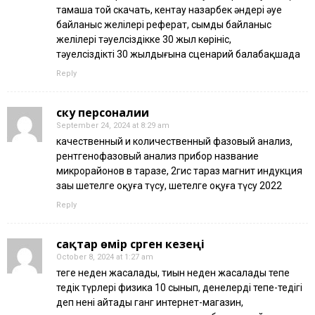
тамаша той скачать, кентау назарбек әндері әуе
байланыс желілері реферат, сымды байланыс
желілері тәуелсіздікке 30 жыл көрініс,
тәуелсіздіктің 30 жылдығына сценарий балабақшада
Reply
ску персоналии
September 24, 2024 at 8:29 am
качественный и количественный фазовый анализ,
рентгенофазовый анализ прибор название
микрорайонов в таразе, 2гис тараз магнит индукция
заңы шетелге оқуға түсу, шетелге оқуға түсу 2022
Reply
сақтар өмір сүрген кезеңі
October 8, 2024 at 1:27 am
теңге неден жасалады, тиын неден жасалады тепе
теңдік түрлері физика 10 сынып, денелердің тепе-теңдігі
деп нені айтады ганг интернет-магазин,