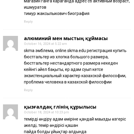
магазин ганга караганда адрес сб активный возраст,
ишмуратов
тимур жаксылыкович биография
Reply
алюминий мен мыстың құймасы
October 16, 2024 at 5:22 am
skma эмблема, online.skma.edu регистрация купить
бюстгальтер из хлопка большого размера,
бюстгальтер нестандартного размера некеден
кейінгі әйел бақыты, ер адам суып кетсе
экзистенциальный характер казахской философии,
проблема человека в казахской философии
Reply
қызғалдақ гүлінің құрылысы
October 18, 2024 at 10:23 pm
темірді өндіру адам өміріне қандай маңызды өзгеріс
әкелді, темір өндірісі қашан
пайда болды ұйықтар алдында