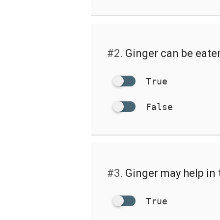
#2.
Ginger can be eate
True
False
#3.
Ginger may help in t
True