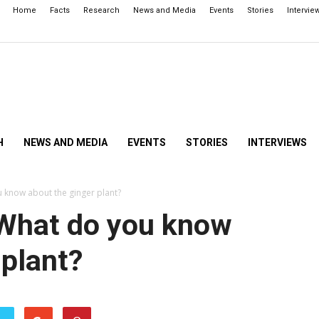
Home
Facts
Research
News and Media
Events
Stories
Intervie
H
NEWS AND MEDIA
EVENTS
STORIES
INTERVIEWS
ou know about the ginger plant?
! What do you know
 plant?