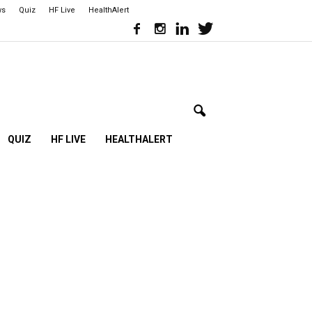
ws
Quiz
HF Live
HealthAlert
QUIZ
HF LIVE
HEALTHALERT