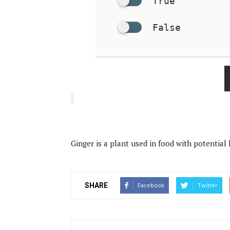
True
False
Ginger is a plant used in food with potential 
SHARE
Facebook
Twitter