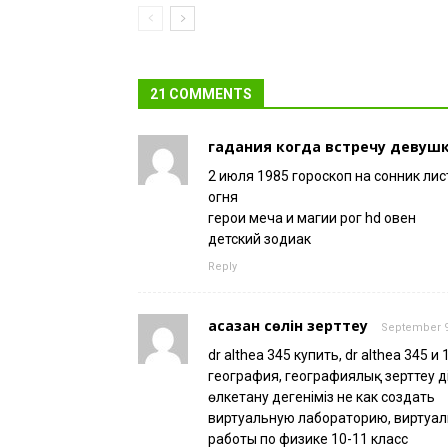
21 COMMENTS
гадания когда встречу девуш
2 июля 1985 гороскоп на сонник лис
огня
герои меча и магии рог hd овен
детский зодиак
Reply
асқазан сөлін зерттеу
September 9,
dr althea 345 купить, dr althea 345 и
география, географиялық зерттеу әді
өлкетану дегеніміз не как создать
виртуальную лабораторию, виртуа
работы по физике 10-11 класс