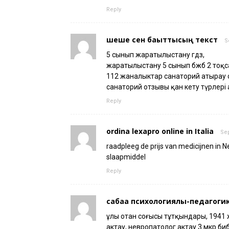
Reply
шеше сен бақыттысың текст
S
5 сынып жаратылыстану гдз,
жаратылыстану 5 сынып бжб 2 тоқса
112 жаналыктар санаторий атырау 
санаторий отзывы қан кету түрлері
Reply
ordina lexapro online in Italia
Sep
raadpleeg de prijs van medicijnen in 
slaapmiddel
Reply
сабаққа психологиялық-педагогик
ұлы отан соғысы тұтқындары, 1941
актау, невропатолог актау 3 мкр б