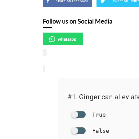
Share on Facebook
Tweet on Twitt
Follow us on Social Media
whatsapp
#1.
Ginger can alleviat
True
False