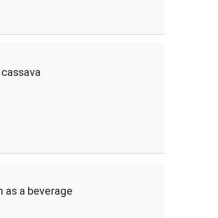
o cassava
n as a beverage