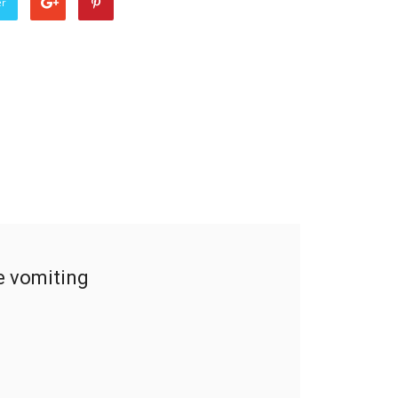
er
e vomiting