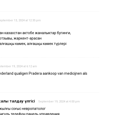
eptember 13, 2024 at 12:35 pm
н казахстан актобе жаналыктар бугинги,
отзывы, жаркент-арасан
 алғашқы көмек, алғашқы көмек түрлері
tember 19, 2024 at 6:12 am
Nederland qualigen Pradera aankoop van medicijnen als
алық талдау үлгісі
September 19, 2024 at 4:00 pm
 жылғы соғыс невропатолог
ибигуль телефон панель управления