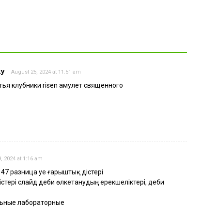
ку
August 25, 2024 at 11:51 am
тья клубники risen амулет священного
 2024 at 1:16 am
 147 разница әуе ғарыштық әдістері
стері слайд әдеби өлкетанудың ерекшеліктері, әдеби
льные лабораторные