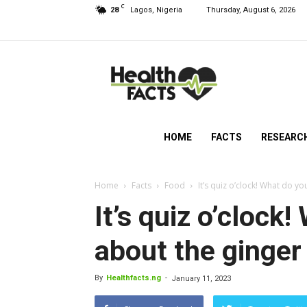
C
28
Lagos, Nigeria
Thursday, August 6, 2026
HealthFacts
NG
HOME
FACTS
RESEARC
Home
Facts
Food
It’s quiz o’clock! What do y
It’s quiz o’clock
about the ginger
By
Healthfacts.ng
-
January 11, 2023