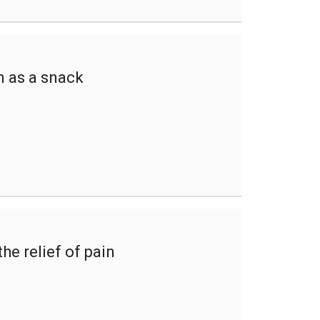
n as a snack
he relief of pain