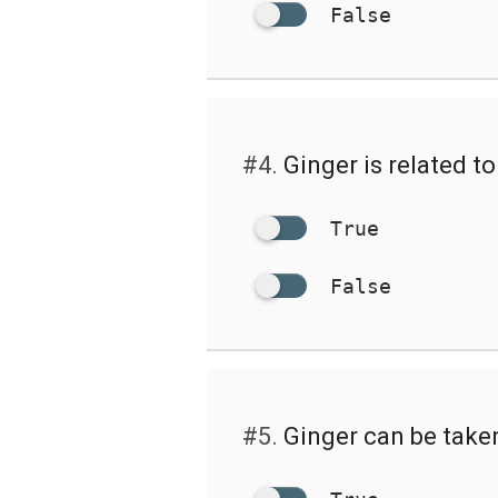
False
#4.
Ginger is related t
True
False
#5.
Ginger can be take